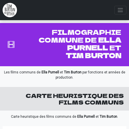
FILMOGRAPHIE
COMMUNE DE
ELLA
PURNELL
ET
TIM BURTON
Les films communs de
Ella Purnell
et
Tim Burton
par fonctions et années de
production.
CARTE HEURISTIQUE DES
FILMS COMMUNS
Carte heuristique des films communs de
Ella Purnell
et
Tim Burton
.