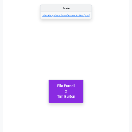
Actrice
Miss Peregrine et les enfants particuliers
(2016)
Ella Purnell
x
Tim Burton