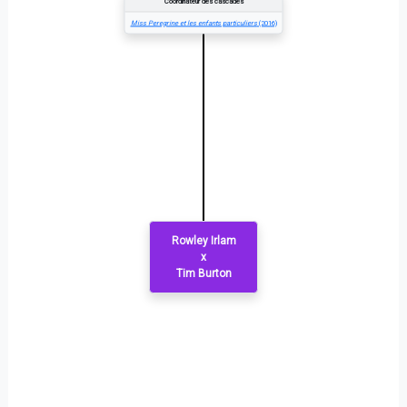
Coordinateur des cascades
Miss Peregrine et les enfants particuliers
(2016)
Rowley Irlam
x
Tim Burton