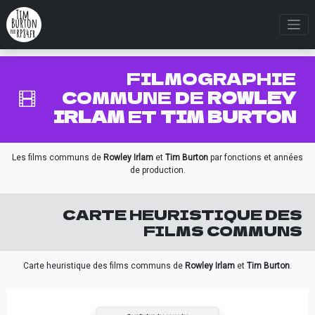
FILMOGRAPHIE
COMMUNE DE
ROWLEY
IRLAM
ET
TIM BURTON
Les films communs de
Rowley Irlam
et
Tim Burton
par fonctions et années
de production.
CARTE HEURISTIQUE DES
FILMS COMMUNS
Carte heuristique des films communs de
Rowley Irlam
et
Tim Burton
.