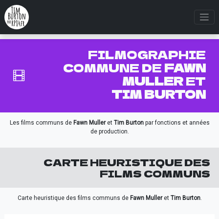
FILMOGRAPHIE
COMMUNE DE
FAWN
MULLER
ET
TIM BURTON
Les films communs de
Fawn Muller
et
Tim Burton
par fonctions et années
de production.
CARTE HEURISTIQUE DES
FILMS COMMUNS
Carte heuristique des films communs de
Fawn Muller
et
Tim Burton
.