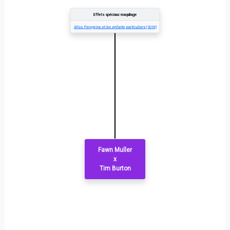
Effets spéciaux maquillage
Miss Peregrine et les enfants particuliers
(2016)
Fawn Muller
x
Tim Burton