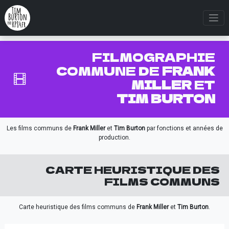
FILMOGRAPHIE
COMMUNE DE
FRANK
MILLER
ET
TIM BURTON
Les films communs de
Frank Miller
et
Tim Burton
par fonctions et années de
production.
CARTE HEURISTIQUE DES
FILMS COMMUNS
Carte heuristique des films communs de
Frank Miller
et
Tim Burton
.