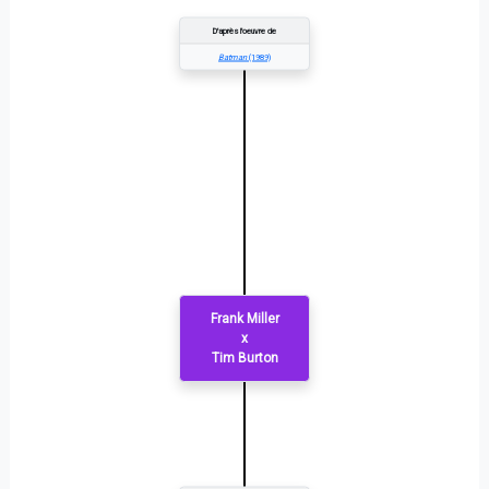
D'après l'oeuvre de
Batman
(1989)
Frank Miller
x
Tim Burton