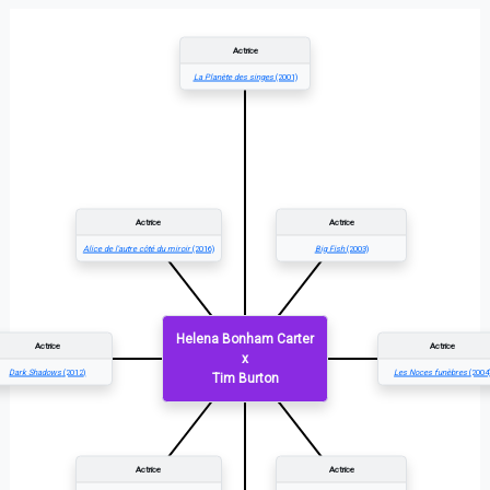
Actrice
La Planète des singes
(2001)
Actrice
Actrice
Alice de l'autre côté du miroir
(2016)
Big Fish
(2003)
Helena Bonham Carter
Actrice
Actrice
x
Dark Shadows
(2012)
Les Noces funèbres
(2004
Tim Burton
Actrice
Actrice