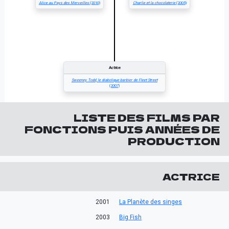
Alice au Pays des Merveilles
(2010)
Charlie et la chocolaterie
(2005)
Actrice
Sweeney Todd, le diabolique barbier de Fleet Street
(2007)
LISTE DES FILMS PAR
FONCTIONS PUIS ANNÉES DE
PRODUCTION
ACTRICE
2001
La Planète des singes
2003
Big Fish